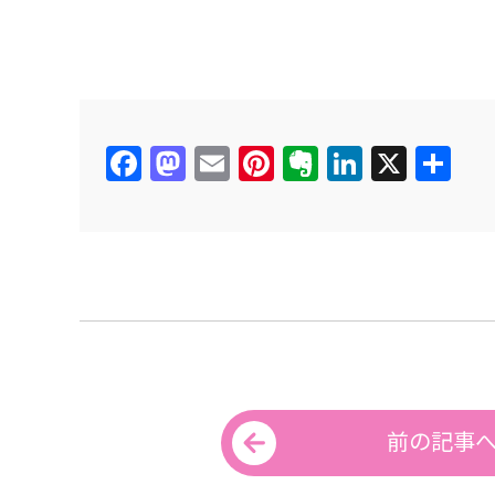
Facebook
Mastodon
Email
Pinterest
Evernote
LinkedIn
X
共
有
前の記事