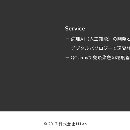
Service
－ 病理AI（人工知能）の開発
－ デジタルパソロジーで遠隔
－ QC arrayで免疫染色の精度
© 2017 株式会社 N Lab