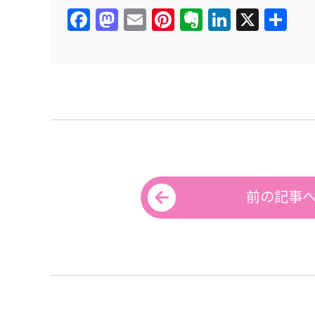
Facebook
Mastodon
Email
Pinterest
Evernote
LinkedIn
X
共
有
前の記事