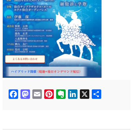
Facebook
Mastodon
Email
Pinterest
Evernote
LinkedIn
X
共
有